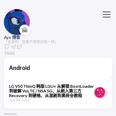
🤗
Ayx 博客
「去爱吧，就像不曾受过伤一样」
TAGS
Android
LG V50 ThinQ 韩版 LGU+ 从解锁 BootLoader
到破解 VoLTE / NSA 5G、从刷入第三方
Recovery 到硬格、从混刷到黑砖全教程
Apr 08, 2022